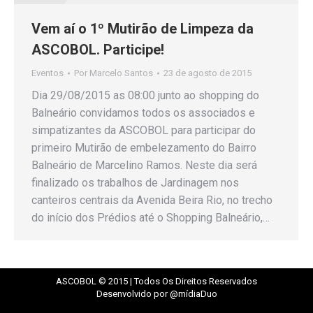
Vem aí o 1º Mutirão de Limpeza da
ASCOBOL. Participe!
Eventos
Por
Marcelo Santos
23 de agosto de 2015
Dia 29/08/2015 as 08:00 junto ao shopping do
Balneário convidamos todos os associados e
simpatizantes da ASCOBOL para participar do
primeiro Mutirão de embelezamento do Bairro
Balneário de Marcelino Ramos. Neste dia será
finalizado os trabalhos de Jardinagem nos
canteiros centrais da Avenida Beira Rio, no trecho
do início dos Prédios até o Shopping Balneário,…
ASCOBOL © 2015 | Todos Os Direitos Reservados
Desenvolvido por @mídiaDuo