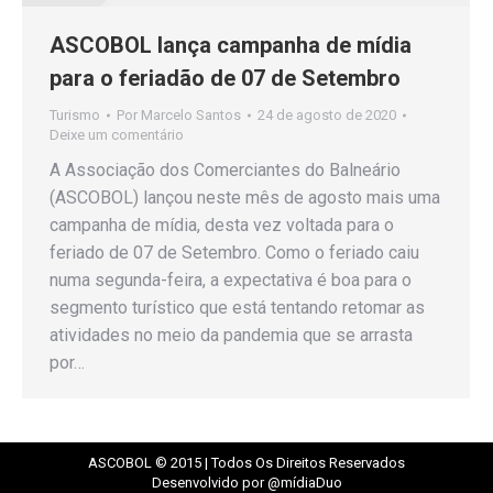
ASCOBOL lança campanha de mídia
para o feriadão de 07 de Setembro
Turismo
Por
Marcelo Santos
24 de agosto de 2020
Deixe um comentário
A Associação dos Comerciantes do Balneário
(ASCOBOL) lançou neste mês de agosto mais uma
campanha de mídia, desta vez voltada para o
feriado de 07 de Setembro. Como o feriado caiu
numa segunda-feira, a expectativa é boa para o
segmento turístico que está tentando retomar as
atividades no meio da pandemia que se arrasta
por…
ASCOBOL © 2015 | Todos Os Direitos Reservados
Desenvolvido por @mídiaDuo