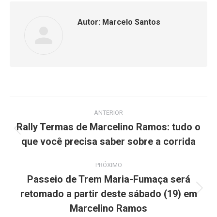
Autor:
Marcelo Santos
Navegação
ANTERIOR
de
Rally Termas de Marcelino Ramos: tudo o
Post
que você precisa saber sobre a corrida
post:
anterior:
PRÓXIMO
Passeio de Trem Maria-Fumaça será
retomado a partir deste sábado (19) em
Próximo
post:
Marcelino Ramos