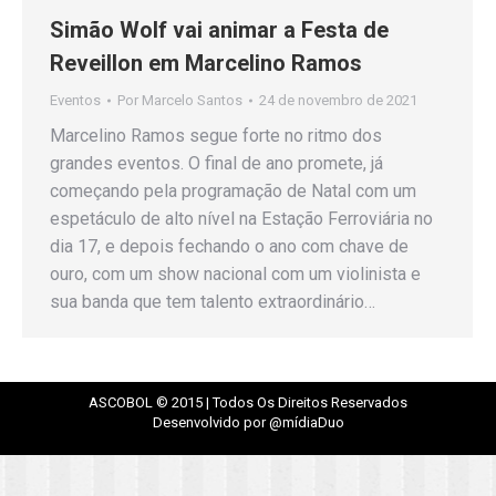
Simão Wolf vai animar a Festa de
Reveillon em Marcelino Ramos
Eventos
Por
Marcelo Santos
24 de novembro de 2021
Marcelino Ramos segue forte no ritmo dos
grandes eventos. O final de ano promete, já
começando pela programação de Natal com um
espetáculo de alto nível na Estação Ferroviária no
dia 17, e depois fechando o ano com chave de
ouro, com um show nacional com um violinista e
sua banda que tem talento extraordinário…
ASCOBOL © 2015 | Todos Os Direitos Reservados
Desenvolvido por @mídiaDuo