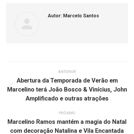
Facebook
WhatsApp
Autor:
Marcelo Santos
Navegação
ANTERIOR
de
Abertura da Temporada de Verão em
Marcelino terá João Bosco & Vinícius, John
Post
post:
anterior:
Amplificado e outras atrações
PRÓXIMO
Marcelino Ramos mantém a magia do Natal
Próximo
com decoração Natalina e Vila Encantada
post: