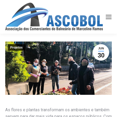
Projetos
JUN
30
As flores e plantas transformam os ambientes e também
servem para dar mais vida para os espaços públicos. Com