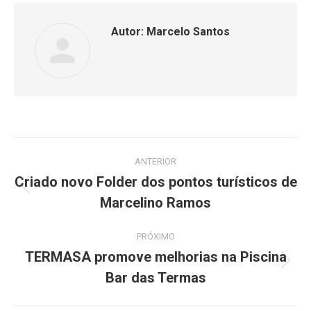
Autor:
Marcelo Santos
Navegação
ANTERIOR
de
Criado novo Folder dos pontos turísticos de
Post
Marcelino Ramos
post:
anterior:
PRÓXIMO
TERMASA promove melhorias na Piscina
Próximo
Bar das Termas
post: