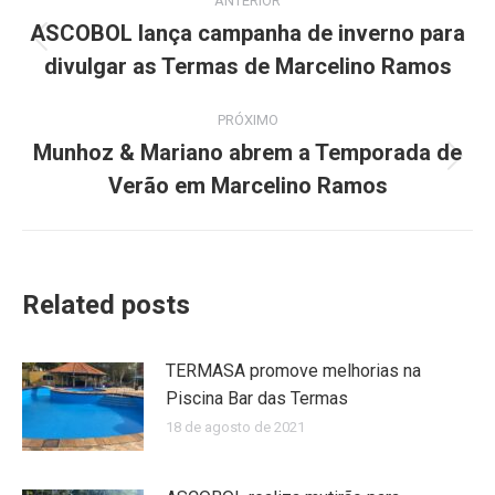
ANTERIOR
de
ASCOBOL lança campanha de inverno para
Post
divulgar as Termas de Marcelino Ramos
post:
anterior:
PRÓXIMO
Munhoz & Mariano abrem a Temporada de
Próximo
Verão em Marcelino Ramos
post:
Related posts
TERMASA promove melhorias na
Piscina Bar das Termas
18 de agosto de 2021