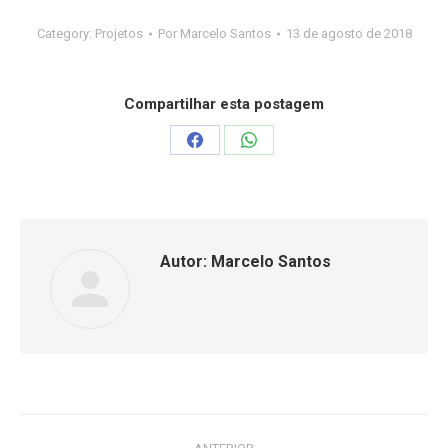
Category:
Projetos
Por
Marcelo Santos
13 de agosto de 2018
Compartilhar esta postagem
Compartilhar
Compartilhar
isto
isto
Facebook
WhatsApp
Autor:
Marcelo Santos
Navegação