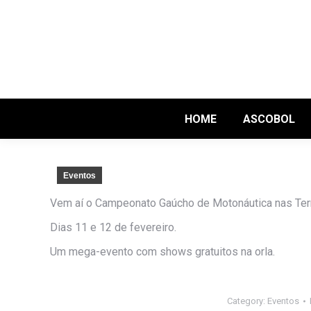
HOME
ASCOBOL
Eventos
Vem aí o Campeonato Gaúcho de Motonáutica nas Te
Dias 11 e 12 de fevereiro.
Um mega-evento com shows gratuitos na orla.
Category:
Eventos