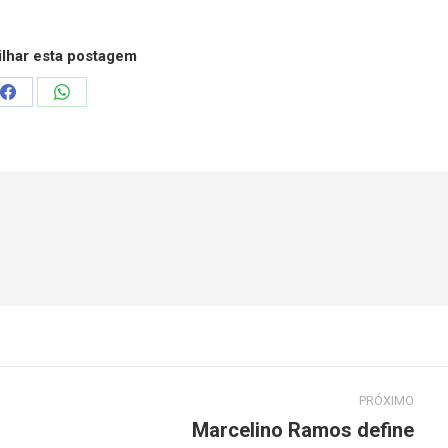
lhar esta postagem
Compartilhar
Compartilhar
isto
isto
Facebook
WhatsApp
PRÓXIMO
Marcelino Ramos define