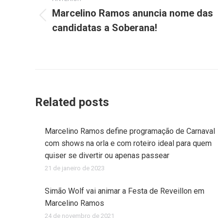
post:
Marcelino Ramos anuncia nome das
Post
candidatas a Soberana!
anterior:
Related posts
Marcelino Ramos define programação de Carnaval
com shows na orla e com roteiro ideal para quem
quiser se divertir ou apenas passear
21 de janeiro de 2023
Simão Wolf vai animar a Festa de Reveillon em
Marcelino Ramos
24 de novembro de 2021