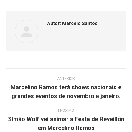
isto
isto
Facebook
WhatsApp
Autor:
Marcelo Santos
Navegação
ANTERIOR
de
Marcelino Ramos terá shows nacionais e
Post
grandes eventos de novembro a janeiro.
post:
anterior:
PRÓXIMO
Simão Wolf vai animar a Festa de Reveillon
Próximo
em Marcelino Ramos
post: