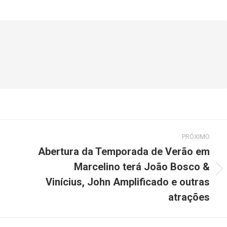
isto
isto
Facebook
WhatsApp
PRÓXIMO
Abertura da Temporada de Verão em
Marcelino terá João Bosco &
Próximo
Vinícius, John Amplificado e outras
post:
atrações