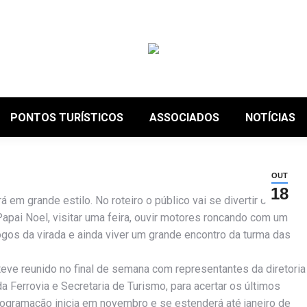
PONTOS TURÍSTICOS
ASSOCIADOS
NOTÍCIAS
OUT
18
m grande estilo. No roteiro o público vai se divertir com
ai Noel, visitar uma feira, ouvir motores roncando com um
ogos da virada e ainda viver um grande encontro da turma das
eve reunido no final de semana com representantes da diretoria
Ferrovia e Secretaria de Turismo, para acertar os últimos
 programação inicia em novembro e se estenderá até janeiro de