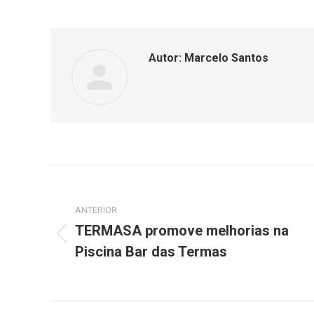
Autor:
Marcelo Santos
Navegação
de
ANTERIOR
TERMASA promove melhorias na
post:
Post
Piscina Bar das Termas
anterior: