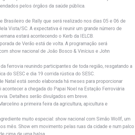
mendados pelos órgãos da saúde pública.
Brasileiro de Rally que será realizado nos dias 05 e 06 de
la Vista/SC. A expectativa é reunir um grande número de
semana estará acontecendo o Kerb da IELCB.
porada de Verão está de volta. A programação será
com show nacional de João Bosco & Vinícius e John
 ferrovia reunindo participantes de toda região, resgatando a
ica do SESC e dia 19 corrida rústica do SESC.
e Natal está sendo elaborada há meses para proporcionar
vai acontecer a chegada do Papai Noel na Estação Ferroviária
via. Detalhes serão divulgados em breve.
celino a primeira feira da agricultura, apicultura e
ngrediente muito especial: show nacional com Simão Wollf, um
timos mês. Show em movimento pelas ruas da cidade e num palco
de cima de uma balsa.