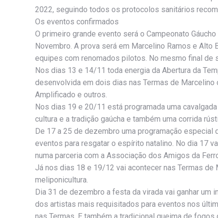
2022, seguindo todos os protocolos sanitários reco
Os eventos confirmados
O primeiro grande evento será o Campeonato Gáucho e 
Novembro. A prova será em Marcelino Ramos e Alto Be
equipes com renomados pilotos. No mesmo final de 
Nos dias 13 e 14/11 toda energia da Abertura da Tem
desenvolvida em dois dias nas Termas de Marcelino 
Amplificado e outros.
Nos dias 19 e 20/11 está programada uma cavalgada da
cultura e a tradição gaúcha e também uma corrida rúst
De 17 a 25 de dezembro uma programação especial d
eventos para resgatar o espírito natalino. No dia 17 
numa parceria com a Associação dos Amigos da Ferro
Já nos dias 18 e 19/12 vai acontecer nas Termas de Mar
meliponicultura.
Dia 31 de dezembro a festa da virada vai ganhar um i
dos artistas mais requisitados para eventos nos úl
nas Termas. E também a tradicional queima de fogos 