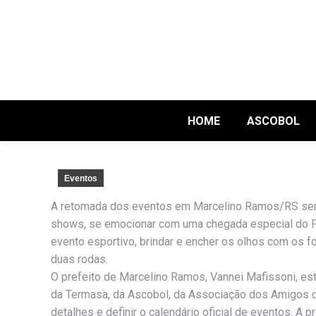
HOME
ASCOBOL
Eventos
A retomada dos eventos em Marcelino Ramos/RS será e
shows, se emocionar com uma chegada especial do Pap
evento esportivo, brindar e encher os olhos com os f
duas rodas.
O prefeito de Marcelino Ramos, Vannei Mafissoni, est
da Termasa, da Ascobol, da Associação dos Amigos da 
detalhes e definir o calendário oficial de eventos. A