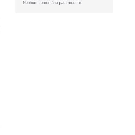
Nenhum comentário para mostrar.
e
á
e
s