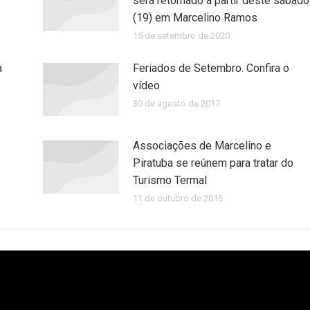
será retomado a partir deste sábado
(19) em Marcelino Ramos
15 de setembro de 2020
a
Feriados de Setembro. Confira o
vídeo
30 de agosto de 2017
Associações de Marcelino e
Piratuba se reúnem para tratar do
Turismo Termal
11 de outubro de 2016