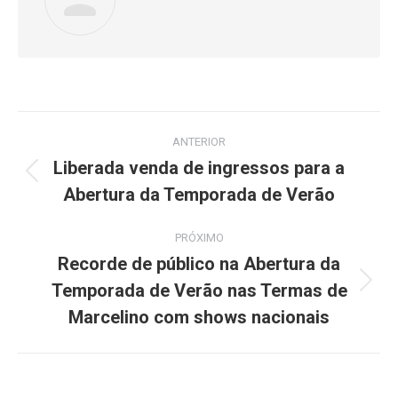
Navegação
ANTERIOR
de
Liberada venda de ingressos para a
Post
Abertura da Temporada de Verão
post:
anterior:
PRÓXIMO
Recorde de público na Abertura da
Temporada de Verão nas Termas de
Próximo
post:
Marcelino com shows nacionais