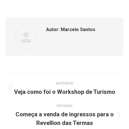
isto
isto
Facebook
WhatsApp
Autor:
Marcelo Santos
Navegação
ANTERIOR
de
Veja como foi o Workshop de Turismo
Post
anterior:
post:
PRÓXIMO
Começa a venda de ingressos para o
Próximo
Revellion das Termas
post: