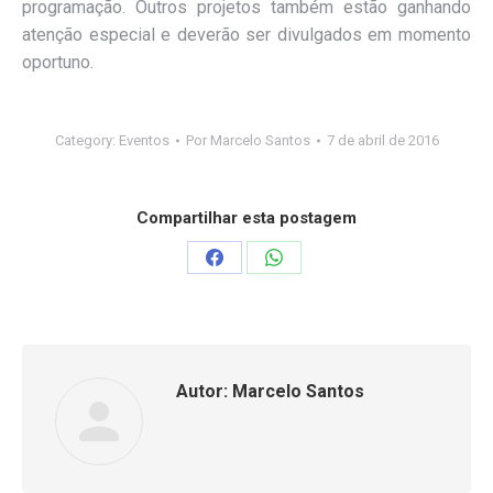
programação. Outros projetos também estão ganhando
atenção especial e deverão ser divulgados em momento
oportuno.
Category:
Eventos
Por
Marcelo Santos
7 de abril de 2016
Compartilhar esta postagem
Compartilhar
Compartilhar
isto
isto
Facebook
WhatsApp
Autor:
Marcelo Santos