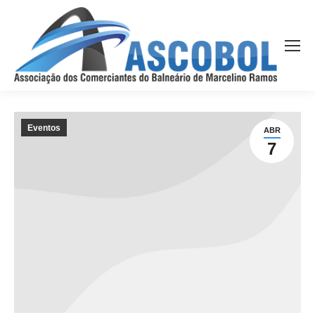
Eventos
ABR
7