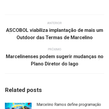
Navegação
ANTERIOR
de
ASCOBOL viabiliza implantação de mais um
Post
Outdoor das Termas de Marcelino
post:
anterior:
PRÓXIMO
Marcelinenses podem sugerir mudanças no
Próximo
Plano Diretor do lago
post:
Related posts
Marcelino Ramos define programação