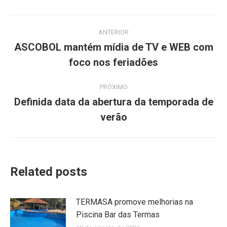
Navegação
ANTERIOR
de
ASCOBOL mantém mídia de TV e WEB com
Post
foco nos feriadões
post:
anterior:
PRÓXIMO
Definida data da abertura da temporada de
Próximo
verão
post:
Related posts
TERMASA promove melhorias na
Piscina Bar das Termas