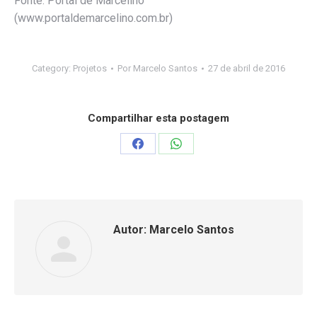
Fonte: Portal de Marcelino
(www.portaldemarcelino.com.br)
Category:
Projetos
Por
Marcelo Santos
27 de abril de 2016
Compartilhar esta postagem
Compartilhar
Compartilhar
isto
isto
Facebook
WhatsApp
Autor:
Marcelo Santos