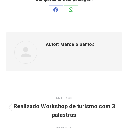
Compartilhar
Compartilhar
isto
isto
Facebook
WhatsApp
Autor:
Marcelo Santos
Navegação
ANTERIOR
de
Realizado Workshop de turismo com 3
Post
palestras
post:
anterior: