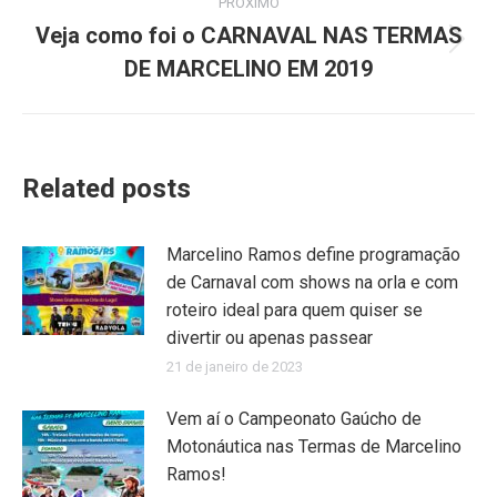
PRÓXIMO
Veja como foi o CARNAVAL NAS TERMAS
Próximo
DE MARCELINO EM 2019
post:
Related posts
Marcelino Ramos define programação
de Carnaval com shows na orla e com
roteiro ideal para quem quiser se
divertir ou apenas passear
21 de janeiro de 2023
Vem aí o Campeonato Gaúcho de
Motonáutica nas Termas de Marcelino
Ramos!